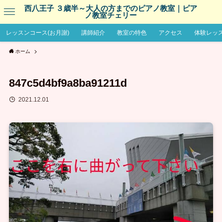
西八王子 ３歳半～大人の方までのピアノ教室｜ピア
ノ教室チェリー
レッスンコース(お月謝)
講師紹介
教室の特色
アクセス
体験レッ
ホーム
847c5d4bf9a8ba91211d
2021.12.01