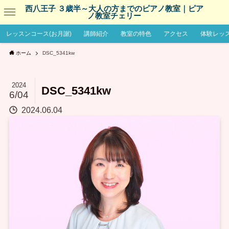
西八王子 ３歳半～大人の方までのピアノ教室｜ピア
ノ教室チェリー
レッスンコース(お月謝)
講師紹介
教室の特色
アクセス
体験レッ
ホーム
DSC_5341kw
2024
DSC_5341kw
6/04
2024.06.04