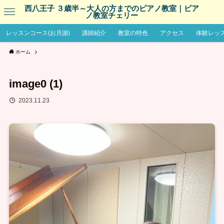
西八王子 ３歳半～大人の方までのピアノ教室｜ピア
ノ教室チェリー
レッスンコース(お月謝)
講師紹介
教室の特色
アクセス
体験レッ
ホーム
image0 (1)
2023.11.23